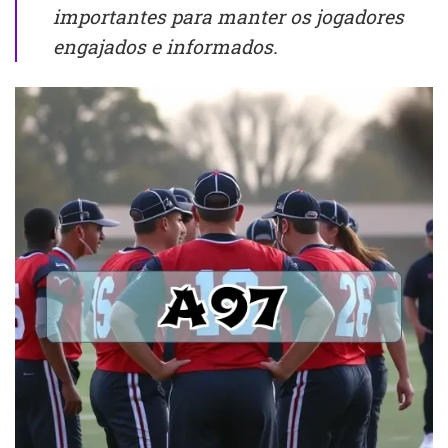
importantes para manter os jogadores
engajados e informados.