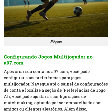
Pôquer
Configurando Jogos Multijogador no
a97.com
Após criar sua conta no a97.com, você pode
configurar suas preferências para jogos
multijogador. Navegue até o painel de configurações
de conta e localize a seção de 'Preferências de Jogo'.
Ali, você pode ajustar as configurações de
matchmaking, optando por ser emparelhado com
amigos ou clientes aleatórios. Além disso,