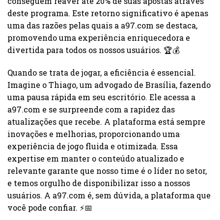
conseguem reaver até 20% de suas apostas através
deste programa. Este retorno significativo é apenas
uma das razões pelas quais a a97.com se destaca,
promovendo uma experiência enriquecedora e
divertida para todos os nossos usuários. 🏆💰
Quando se trata de jogar, a eficiência é essencial.
Imagine o Thiago, um advogado de Brasília, fazendo
uma pausa rápida em seu escritório. Ele acessa a
a97.com e se surpreende com a rapidez das
atualizações que recebe. A plataforma está sempre
inovações e melhorias, proporcionando uma
experiência de jogo fluida e otimizada. Essa
expertise em manter o conteúdo atualizado e
relevante garante que nosso time é o líder no setor,
e temos orgulho de disponibilizar isso a nossos
usuários. A a97.com é, sem dúvida, a plataforma que
você pode confiar. ⚡📅