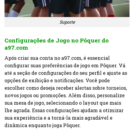
Suporte
Configurações de Jogo no Pôquer do
a97.com
Após criar sua conta no a97.com, é essencial
configurar suas preferências de jogo em Pôquer. Vá
até a seção de configurações do seu perfil e ajuste as
opções de exibição e notificações. Você pode
escolher como deseja receber alertas sobre torneios,
novos jogos ou promoções. Além disso, personalize
sua mesa de jogo, selecionando o layout que mais
lhe agrada. Essas configurações ajudam a otimizar
sua experiência e a torná-la mais agradável e
dinâmica enquanto joga Pôquer.